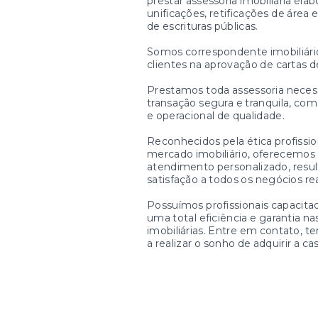
prestar assessoria imobiliária 
unificações, retificações de área 
de escrituras públicas.
Somos correspondente imobiliári
clientes na aprovação de cartas d
Prestamos toda assessoria necess
transação segura e tranquila, c
e operacional de qualidade.
Reconhecidos pela ética profissio
mercado imobiliário, oferecemos 
atendimento personalizado, resu
satisfação a todos os negócios re
Possuímos profissionais capacitad
uma total eficiência e garantia n
imobiliárias. Entre em contato, t
a realizar o sonho de adquirir a cas