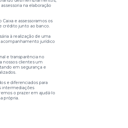
elaborando desmembramentos,
e assessoria na elaboração
o Caixa e assessoramos os
e crédito junto ao banco.
ária à realização de uma
om acompanhamento jurídico
nal e transparência no
a nossos clientes um
ltando em segurança e
alizados.
os e diferenciados para
as intermediações
eremos o prazer em ajudá-lo
a própria.