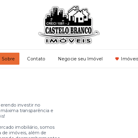
Sobre
Contato
Negocie seu Imóvel
Imóveis
erendo investir no
a máxima transparência e
is!
rcado imobiliário, somos
 de imóveis, além de