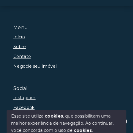
Menu
Início
Sobre
Contato
Negocie seu Imóvel
Social
Instagram
Facebook
Esse site utiliza
cookies
, que possibilitam uma
melhor experiência de navegação.
Ao continuar,
Olá! Estamos disponíveis para te ajudar.
você concorda com o uso de
cookies
.
© Copyright 2026 - Castelo Branco Imóveis - Todos os