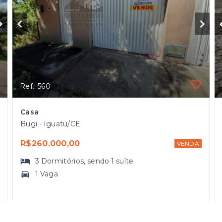
Ref.: 560
Casa
Bugi - Iguatu/CE
R$260.000,00
VENDA
3
Dormitórios
, sendo
1
suíte
1 Vaga